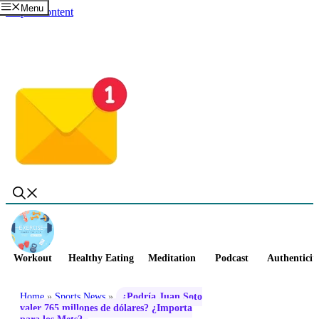
Menu
Skip to content
Workout
Healthy Eating
Meditation
Podcast
Authenticit
Home
»
Sports News
»
¿Podría Juan Soto
valer 765 millones de dólares? ¿Importa