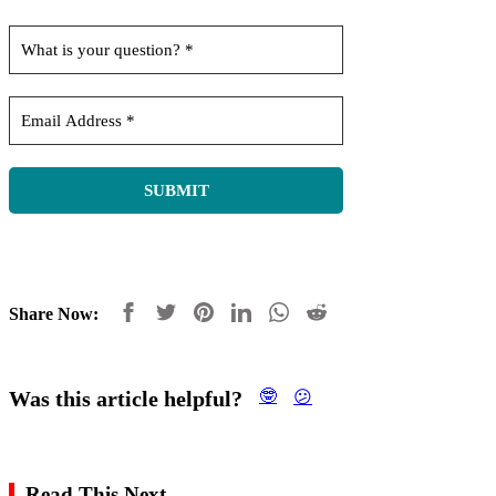
Share Now:
Was this article helpful?
🤓
😕
Read This Next