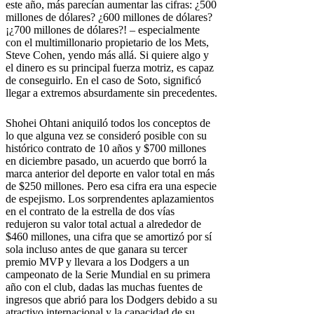
este año, más parecían aumentar las cifras: ¿500
millones de dólares? ¿600 millones de dólares?
¡¿700 millones de dólares?! – especialmente
con el multimillonario propietario de los Mets,
Steve Cohen, yendo más allá. Si quiere algo y
el dinero es su principal fuerza motriz, es capaz
de conseguirlo. En el caso de Soto, significó
llegar a extremos absurdamente sin precedentes.
Shohei Ohtani aniquiló todos los conceptos de
lo que alguna vez se consideró posible con su
histórico contrato de 10 años y $700 millones
en diciembre pasado, un acuerdo que borró la
marca anterior del deporte en valor total en más
de $250 millones. Pero esa cifra era una especie
de espejismo. Los sorprendentes aplazamientos
en el contrato de la estrella de dos vías
redujeron su valor total actual a alrededor de
$460 millones, una cifra que se amortizó por sí
sola incluso antes de que ganara su tercer
premio MVP y llevara a los Dodgers a un
campeonato de la Serie Mundial en su primera
año con el club, dadas las muchas fuentes de
ingresos que abrió para los Dodgers debido a su
atractivo internacional y la capacidad de su