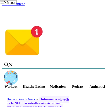
Menu
Skip to content
Workout
Healthy Eating
Meditation
Podcast
Authenticit
Home
»
Sports News
»
Informe de playoffs
de la NFL: las estrellas estuvieron en