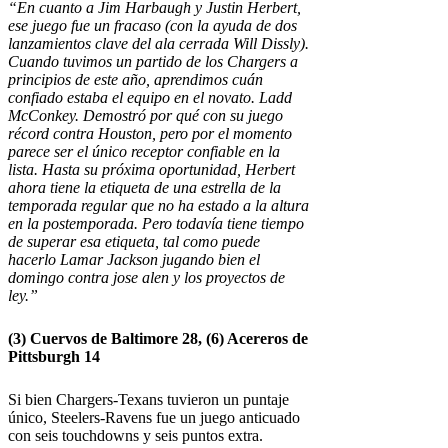
“En cuanto a Jim Harbaugh y Justin Herbert,
ese juego fue un fracaso (con la ayuda de dos
lanzamientos clave del ala cerrada
Will Dissly
).
Cuando tuvimos un partido de los Chargers a
principios de este año, aprendimos cuán
confiado estaba el equipo en el novato.
Ladd
McConkey
. Demostró por qué con su juego
récord contra Houston, pero por el momento
parece ser el único receptor confiable en la
lista. Hasta su próxima oportunidad, Herbert
ahora tiene la etiqueta de una estrella de la
temporada regular que no ha estado a la altura
en la postemporada. Pero todavía tiene tiempo
de superar esa etiqueta, tal como puede
hacerlo Lamar Jackson jugando bien el
domingo contra
jose alen
y los proyectos de
ley.”
(3)
Cuervos de Baltimore
28, (6)
Acereros de
Pittsburgh
14
Si bien Chargers-Texans tuvieron un puntaje
único, Steelers-Ravens fue un juego anticuado
con seis touchdowns y seis puntos extra.