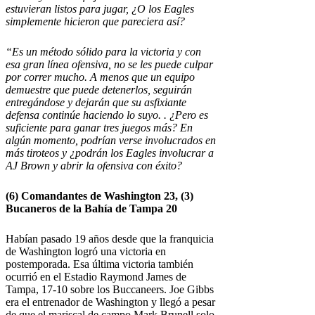
estuvieran listos para jugar, ¿O los Eagles
simplemente hicieron que pareciera así?
“Es un método sólido para la victoria y con
esa gran línea ofensiva, no se les puede culpar
por correr mucho. A menos que un equipo
demuestre que puede detenerlos, seguirán
entregándose y dejarán que su asfixiante
defensa continúe haciendo lo suyo. . ¿Pero es
suficiente para ganar tres juegos más? En
algún momento, podrían verse involucrados en
más tiroteos y ¿podrán los Eagles involucrar a
AJ Brown y abrir la ofensiva con éxito?
(6)
Comandantes de Washington
23, (3)
Bucaneros de la Bahía de Tampa
20
Habían pasado 19 años desde que la franquicia
de Washington logró una victoria en
postemporada. Esa última victoria también
ocurrió en el Estadio Raymond James de
Tampa, 17-10 sobre los Buccaneers. Joe Gibbs
era el entrenador de Washington y llegó a pesar
de que el mariscal de campo Mark Brunell solo