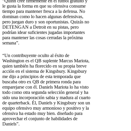
“Quinn cree firmemente en el fútbol gratuito y
le gusta la forma en que su ofensiva consume
tiempo para mantener fresca a la defensa. No
dominan como lo hacen algunas defensivas,
pero juegan duro y son oportunistas. Quizás no
DETENGAN a Detroit en su pistas, pero
podrían idear suficientes jugadas importantes
para mantener las cosas cerradas la próxima
semana”.
“Un contribuyente oculto al éxito de
Washington es el QB suplente Marcus Mariota,
quien también ha florecido en su propia breve
acción en el sistema de Kingsbury. Kingsbury
me dijo a principios de esta temporada que
buscaba otro ex QB de primera ronda para
emparejarse con él. Daniels Mariota lo ha visto
todo como otra segunda selección general y ha
sido una incorporación sabia y madura al cuarto
de quarterback. Él, Daniels y Kingsbury son un
equipo ofensivo muy armonioso y positivo y la
ofensiva ha estado muy bien. diseñado para
aprovechar el conjunto de habilidades de
Daniels”.