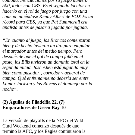
cómoda. Felicitaciones por su juego número
500, todos con CBS. Es el segundo locutor en
hacerlo en el rol de juego por juego con una
cadena, uniéndose Kenny Albert de FOX Es un
récord para CBS, ya que Pat Summerall era
analista antes de pasar a jugada por jugada.
“En cuanto al juego, los Broncos comenzaron
bien y de hecho tuvieron un tiro para empatar
el marcador antes del medio tiempo. Pero
después de que el gol de campo falló en el
poste, los Bills tuvieron un dominio total en la
segunda mitad. Josh Allen está jugando muy
bien como pasador. , corredor y general de
campo. Qué enfrentamiento debería ser entre
Lamar Jackson y los Ravens el domingo por la
noche”.
(2)
Águilas de Filadelfia
22, (7)
Empacadores de Green Bay
10
La versión de playoffs de la NFC del Wild
Card Weekend comenzó después de que
terminó la AFC, y los Eagles continuaron la